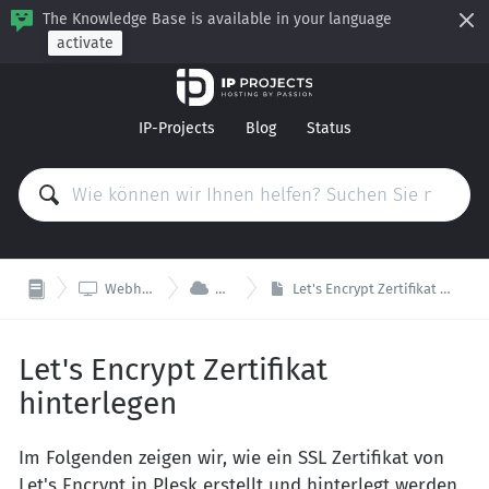
The Knowledge Base is available in your language
activate
IP-Projects
Blog
Status


Webhosting
Plesk
Let's Encrypt Zertifikat hinterlegen
Let's Encrypt Zertifikat
hinterlegen
Im Folgenden zeigen wir, wie ein SSL Zertifikat von
Let's Encrypt in Plesk erstellt und hinterlegt werden