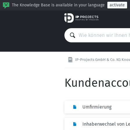
The Knowledge Base is available in your language
activate
IP-Projects GmbH & Co. KG Kno
Kundenacco
Umfirmierung
Inhaberwechsel von L