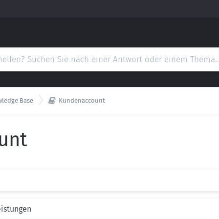

wledge Base
Kundenaccount
unt
eistungen